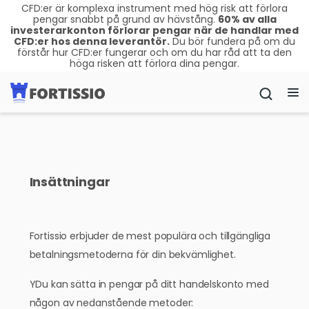
CFD:er är komplexa instrument med hög risk att förlora
pengar snabbt på grund av hävstång.
60
% av alla
investerarkonton förlorar pengar när de handlar med
CFD:er hos denna leverantör.
Du bör fundera på om du
förstår hur CFD:er fungerar och om du har råd att ta den
höga risken att förlora dina pengar.
Insättningar
Fortissio erbjuder de mest populära och tillgängliga
betalningsmetoderna för din bekvämlighet.
YDu kan sätta in pengar på ditt handelskonto med
någon av nedanstående metoder: